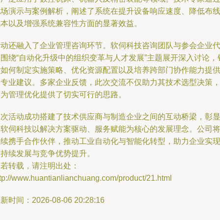
现场演示与案例解析，阐述了系统在提升设备响应速度、降低布
成本以及增强系统兼容性方面的显著效益。
活动还融入了企业管理咨询环节。软伺科技咨询团队与参会企业
表围绕“自动化升级中的组织变革与人才发展”主题展开深入讨论，
对如何制定实施策略、优化资源配置以及培养跨部门协作能力提
了专业建议。多家企业反馈，此次交流不仅助力其技术选型决策
还为管理优化提供了切实可行的思路。
本次活动成功搭建了技术供应商与制造企业之间的互动桥梁，彰
了软伺科技以解决方案驱动、服务赋能为核心的发展理念。公司
继续携手合作伙伴，推动工业自动化与智能化转型，助力企业实
可持续发展与竞争优势提升。
如若转载，请注明出处：
tp://www.huantianlianchuang.com/product/21.html
新时间：2026-08-06 20:28:16